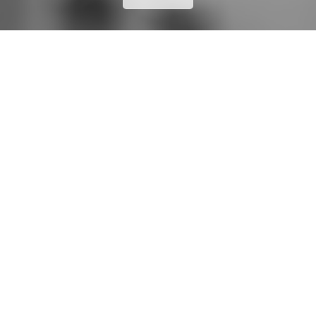
PREVIOUS
NEXT
31 MARS 2021
BY
LAURE DEVAUD
CHAUFFEURS
,
DRIVERS
,
ÉQUIPE
,
TEAM
,
轿车司机組员
portrait48