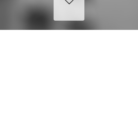
PREVIOUS
NEXT
16 MAI 2014
BY
FABIEN
CHAUFFEURS
,
DRIVERS
,
ÉQUIPE
,
TEAM
,
轿