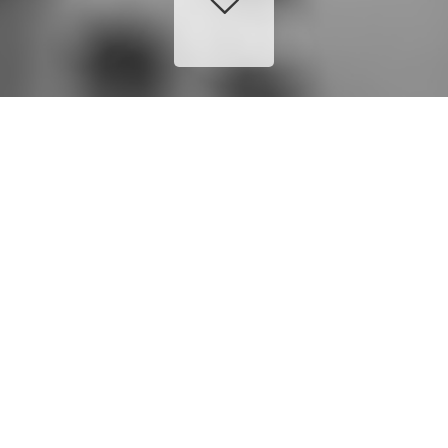
PREVIOUS
NEXT
23 AVRIL 2014
BY
FABIEN
CHAUFFEURS
,
DRIVERS
,
ÉQUIPE
,
TEAM
,
轿